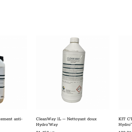
tement anti-
CleanWay 1L – Nettoyant doux
KIT CT
Hydro’Way
Hydro