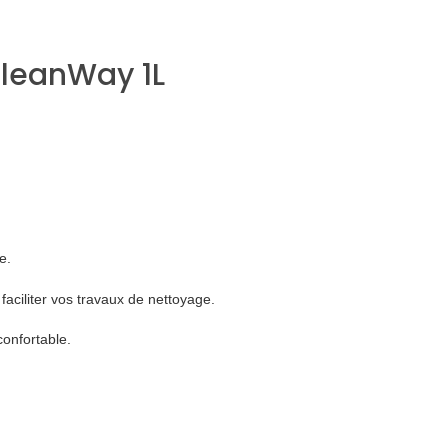
CleanWay 1L
e.
faciliter vos travaux de nettoyage.
confortable.