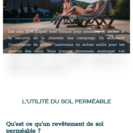
Les sols JDM Expert sont conçus pour améliorer le confort et
la sécurité de la clientèle des campings. Ils éliminent
l’installation de grilles, caniveaux ou autres outils pour les
gestion des eaux. Vous pouvez désormais aménager vos
espaces extérieurs, en toute sérénité, en sachant que la
gestion de l’eau sera optimisée, respectueuse de
l’environnement et économique.
L'UTILITÉ DU SOL PERMÉABLE
Qu'est ce qu'un revêtement de sol
perméable ?