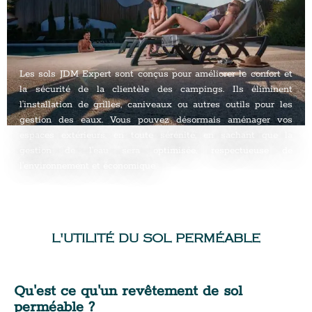
Les sols JDM Expert sont conçus pour améliorer le confort et
la sécurité de la clientèle des campings. Ils éliminent
l’installation de grilles, caniveaux ou autres outils pour les
gestion des eaux. Vous pouvez désormais aménager vos
espaces extérieurs, en toute sérénité, en sachant que la
gestion de l’eau sera optimisée, respectueuse de
l’environnement et économique.
L'UTILITÉ DU SOL PERMÉABLE
Qu'est ce qu'un revêtement de sol
perméable ?