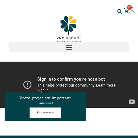
0
Votre projet est important
Parlons en !
Écrivez-nous